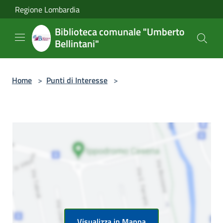
Salta al contenuto principale
Regione Lombardia
Biblioteca comunale "Umberto
Bellintani"
Home
>
Punti di Interesse
>
Visualizza in Mappa