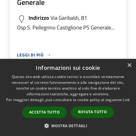
Generale
Indirizzo
Via Garibaldi, 81
Osp S. Pellegrino Castiglione PS Generale...
LEGGI DI PIÙ
×
Informazioni sui cookie
Questo sito web utilizza cookie tecnici e assimilati strettamente
Ospedale M.O. Locatelli Piario PS
necessari al corretto funzionamento e alla navigazione del sito,
nonché un cookie tecnico analitico al solo fine di elaborare
Generale
informazioni statistiche, aggregate e anonime.
Per maggiori dettagli, può consultare la cookie policy al seguente
Link
Indirizzo
Via Groppino, 22
RIFIUTA TUTTO
ACCETTA TUTTO
Ospedale M.O. Locatelli Piario PS Generale...
MOSTRA DETTAGLI