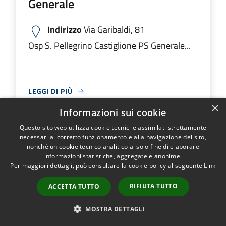
Generale
Indirizzo
Via Garibaldi, 81
Osp S. Pellegrino Castiglione PS Generale...
LEGGI DI PIÙ
×
Informazioni sui cookie
Questo sito web utilizza cookie tecnici e assimilati strettamente
Ospedale M.O. Locatelli Piario PS
necessari al corretto funzionamento e alla navigazione del sito,
nonché un cookie tecnico analitico al solo fine di elaborare
Generale
informazioni statistiche, aggregate e anonime.
Per maggiori dettagli, può consultare la cookie policy al seguente
Link
Indirizzo
Via Groppino, 22
RIFIUTA TUTTO
ACCETTA TUTTO
Ospedale M.O. Locatelli Piario PS Generale...
MOSTRA DETTAGLI