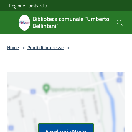
Salta al contenuto principale
Regione Lombardia
Biblioteca comunale "Umberto
Bellintani"
Home
>
Punti di Interesse
>
Visualizza in Mappa