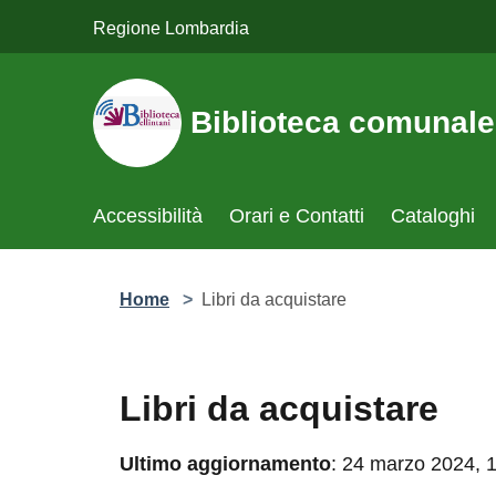
Salta al contenuto principale
Regione Lombardia
Biblioteca comunale "U
Accessibilità
Orari e Contatti
Cataloghi
P
Home
>
Libri da acquistare
Libri da acquistare
Ultimo aggiornamento
: 24 marzo 2024, 18: