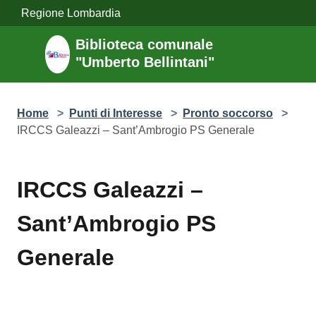
Salta al contenuto principale
Regione Lombardia
Biblioteca comunale "Umberto
Bellintani"
Home
>
Punti di Interesse
>
Pronto soccorso
>
IRCCS Galeazzi – Sant’Ambrogio PS Generale
IRCCS Galeazzi –
Sant’Ambrogio PS Generale